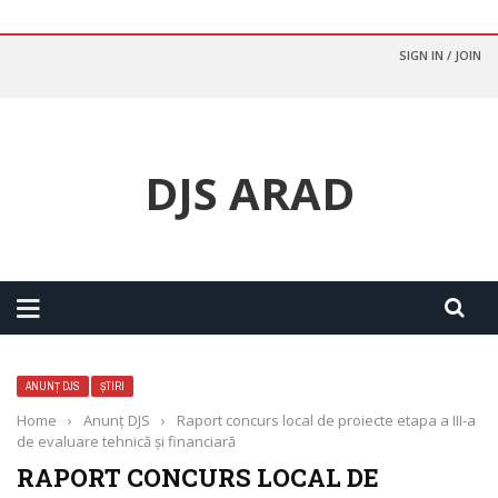
SIGN IN / JOIN
DJS ARAD
ANUNȚ DJS
ȘTIRI
Home
›
Anunț DJS
›
Raport concurs local de proiecte etapa a III-a
de evaluare tehnică și financiară
RAPORT CONCURS LOCAL DE