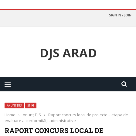
SIGN IN / JOIN
DJS ARAD
ANUNȚ DJS
ȘTIRI
Home
›
Anunț DJS
›
Raport concurs local de proiecte – etapa de
evaluare a conformității administrative
RAPORT CONCURS LOCAL DE