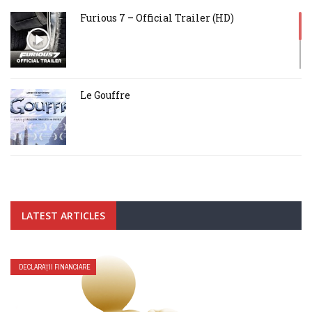
Furious 7 – Official Trailer (HD)
Le Gouffre
The Voice Over
LATEST ARTICLES
Raving rabbids travel in time
DECLARAȚII FINANCIARE