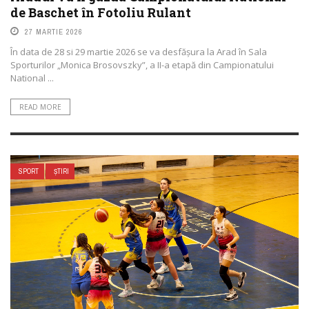
de Baschet în Fotoliu Rulant
27 MARTIE 2026
În data de 28 si 29 martie 2026 se va desfăşura la Arad în Sala
Sporturilor „Monica Brosovszky”, a II-a etapă din Campionatului
National ...
READ MORE
SPORT
ȘTIRI