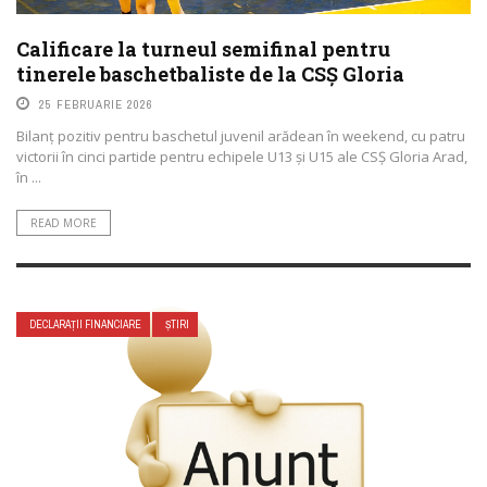
Calificare la turneul semifinal pentru
tinerele baschetbaliste de la CSȘ Gloria
25 FEBRUARIE 2026
Bilanț pozitiv pentru baschetul juvenil arădean în weekend, cu patru
victorii în cinci partide pentru echipele U13 și U15 ale CSȘ Gloria Arad,
în ...
READ MORE
DECLARAȚII FINANCIARE
ȘTIRI