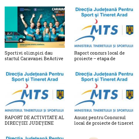
Sportivi olimpici dau
Raport concurs local de
startul Caravanei BeActive
proiecte – etapa de
Edenia 2025
evaluare a conformității
administrative
RAPORT DE ACTIVITATE AL
Anunț pentru Concursul
DIRECȚIEI JUDEȚENE
local de proiecte de tineret
PENTRU SPORT ȘI
2020
TINERET ARAD PE ANUL