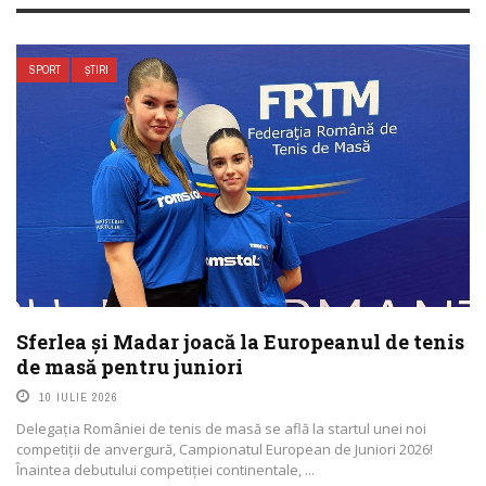
SPORT
ȘTIRI
Sferlea și Madar joacă la Europeanul de tenis
de masă pentru juniori
10 IULIE 2026
Delegația României de tenis de masă se află la startul unei noi
competiții de anvergură, Campionatul European de Juniori 2026!
Înaintea debutului competiției continentale, ...