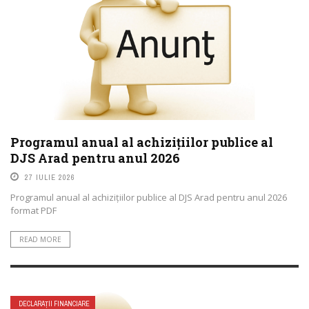
Seasons
Pigeon Vs Robin – Christmas 2014
Programul anual al achizițiilor publice al
DJS Arad pentru anul 2026
Gom – Esma 2011
27 IULIE 2026
Programul anual al achizițiilor publice al DJS Arad pentru anul 2026
format PDF
READ MORE
Gers pardoel – ‘Ik neem je mee’ (i’ll take you
with me)
DECLARAȚII FINANCIARE