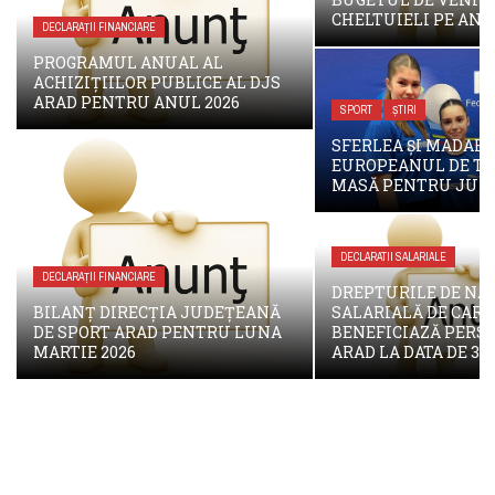
CHELTUIELI PE ANU
DECLARAȚII FINANCIARE
PROGRAMUL ANUAL AL
ACHIZIȚIILOR PUBLICE AL DJS
ARAD PENTRU ANUL 2026
SPORT
ȘTIRI
SFERLEA ȘI MADAR 
EUROPEANUL DE TE
MASĂ PENTRU JUN
DECLARATII SALARIALE
DECLARAȚII FINANCIARE
DREPTURILE DE NA
BILANȚ DIRECȚIA JUDEȚEANĂ
SALARIALĂ DE CARE
DE SPORT ARAD PENTRU LUNA
BENEFICIAZĂ PERS
MARTIE 2026
ARAD LA DATA DE 31