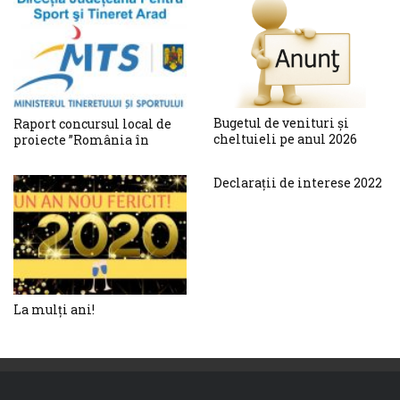
2018
Bugetul de venituri și
Raport concursul local de
cheltuieli pe anul 2026
proiecte ”România în
mișcare”. Etapa II de
evaluare a eligibilității
Declarații de interese 2022
proiectului și a
solicitantului
La mulți ani!